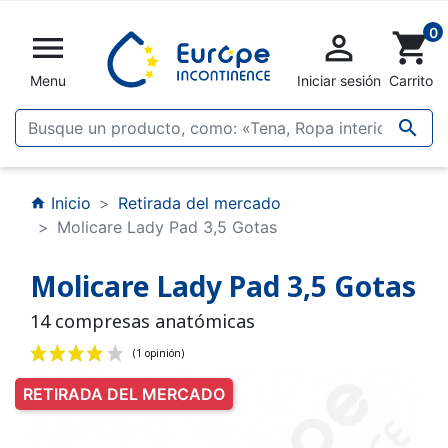
0


shopping_cart
Menu
Iniciar sesión
Carrito

Inicio
Retirada del mercado
home
Molicare Lady Pad 3,5 Gotas
Molicare Lady Pad 3,5 Gotas
14 compresas anatómicas
RETIRADA DEL MERCADO
(1 opinión)