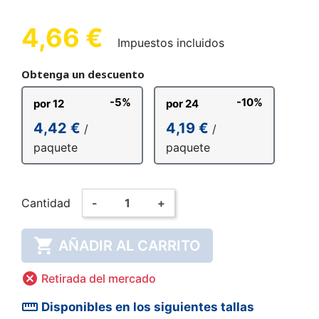
4,66 €
Impuestos incluidos
Obtenga un descuento
-5%
-10%
por 12
por 24
4,42 €
4,19 €
/
/
paquete
paquete
Cantidad
-
+

AÑADIR AL CARRITO

Retirada del mercado
straighten
Disponibles en los siguientes tallas