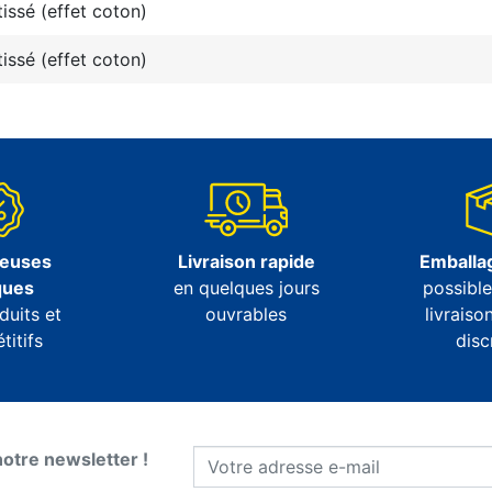
issé (effet coton)
issé (effet coton)
euses
Livraison rapide
Emballag
ques
en quelques jours
possibl
duits et
ouvrables
livraiso
itifs
disc
notre newsletter !