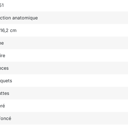
51
ection anatomique
 16,2 cm
me
ire
èces
aquets
ttes
ré
foncé