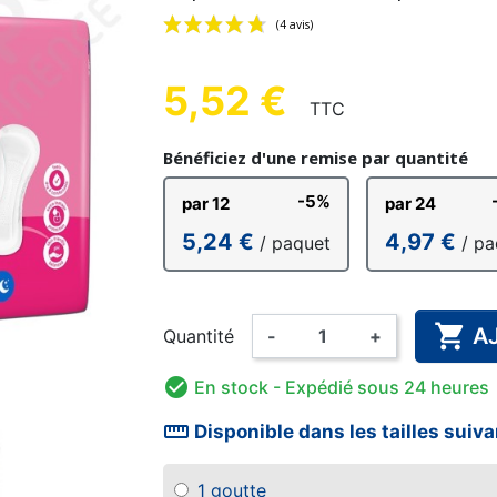
E COTON
 FACILE
CTION
OIR
CULOTTE PLASTIQUE
SLIP DE FIXATION
GANT D'EXAMEN
CULOTTE C
COUCHE
ALARME 
UE HOMME
ENFANT
AD
5,52 €
TTC
(4 avis)
Bénéficiez d'une remise par quantité
HANT &
DÉSINFECTION MAINS ET
COMP
-5%
par 12
par 24
BAIN ENFANT
RISANT
AMA
COUCHE LAVABLE
SURFACES
BODY
PYJAMA
GRENO
ALIM
5,24 €
4,97 €
/ paquet
/ pa
ENFANT

A
Quantité
-
+

En stock
- Expédié sous 24 heures
straighten
Disponible dans les tailles suiv
1 goutte