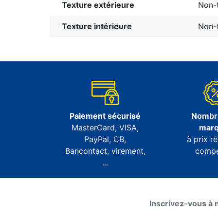
Texture extérieure
Non-t
Texture intérieure
Non-t
Paiement sécurisé
Nombr
MasterCard, VISA,
mar
PayPal, CB,
à prix ré
Bancontact, virement,
compét
...
Inscrivez-vous à 