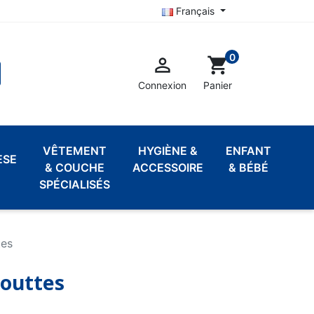
Français
0

shopping_cart
Connexion
Panier
VÊTEMENT
HYGIÈNE &
ENFANT
ÈSE
& COUCHE
ACCESSOIRE
& BÉBÉ
SPÉCIALISÉS
tes
Gouttes