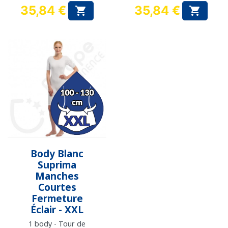
35,84 €
35,84 €


Prix
Prix
Body Blanc
Suprima
Manches
Courtes
Fermeture
Éclair - XXL
1 body - Tour de