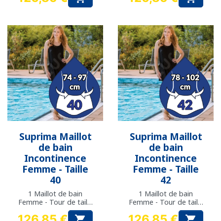
Prix
Prix
Suprima Maillot
Suprima Maillot
de bain
de bain
Incontinence
Incontinence
Femme - Taille
Femme - Taille
40
42
1 Maillot de bain
1 Maillot de bain
Femme - Tour de taille
Femme - Tour de taille
: 74 à 97 cm
: 78 à 102 cm
126,85 €
126,85 €

