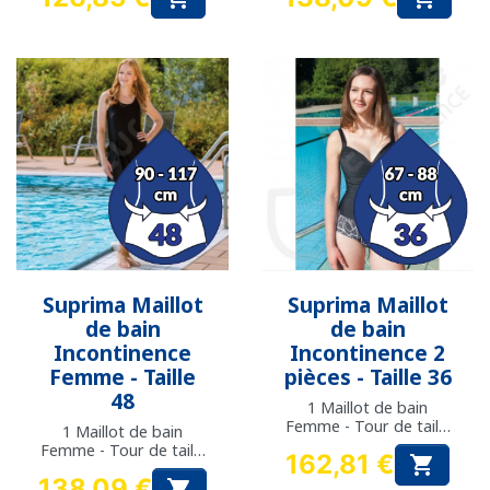
Prix
Prix
Suprima Maillot
Suprima Maillot
de bain
de bain
Incontinence
Incontinence 2
Femme - Taille
pièces - Taille 36
48
1 Maillot de bain
Femme - Tour de taille
1 Maillot de bain
: 67 à 88 cm
Femme - Tour de taille
162,81 €

: 90 à 117 cm
Prix
138,09 €
