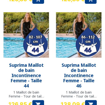
Prix
Prix
Suprima Maillot
Suprima Maillot
de bain
de bain
Incontinence
Incontinence
Femme - Taille
Femme - Taille
44
46
1 Maillot de bain
1 Maillot de bain
Femme - Tour de taille
Femme - Tour de taille
: 82 à 107 cm
: 86 à 112 cm
126,85 €
138,09 €

