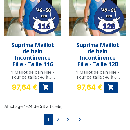
Suprima Maillot
Suprima Maillot
de bain
de bain
Incontinence
Incontinence
Fille - Taille 116
Fille - Taille 128
1 Maillot de bain Fille -
1 Maillot de bain Fille -
Tour de taille : 46 à 58
Tour de taille : 49 à 61
cm
cm
97,64 €
97,64 €


Prix
Prix
Affichage 1-24 de 53 article(s)
Suivant
1
2
3
