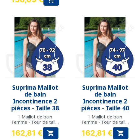
Prix
Suprima Maillot
Suprima Maillot
de bain
de bain
Incontinence 2
Incontinence 2
pièces - Taille 38
pièces - Taille 40
1 Maillot de bain
1 Maillot de bain
Femme - Tour de taille
Femme - Tour de taille
: 70 à 92 cm
: 74 à 97 cm
162,81 €
162,81 €


Prix
Prix