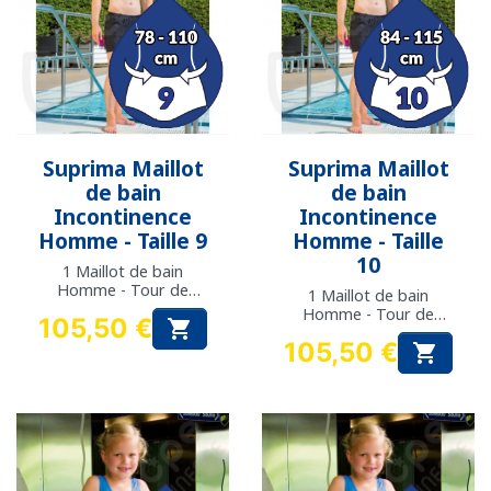
Suprima Maillot
Suprima Maillot
de bain
de bain
Incontinence
Incontinence
Homme - Taille 9
Homme - Taille
10
1 Maillot de bain
Homme - Tour de
1 Maillot de bain
taille : 78 à 110 cm
Homme - Tour de
105,50 €

taille : 84 à 115 cm
Prix
105,50 €

Prix