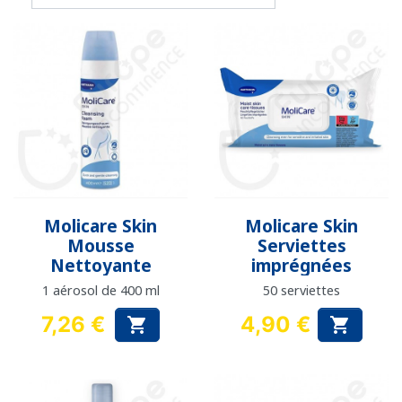
Molicare Skin
Molicare Skin
Mousse
Serviettes
Nettoyante
imprégnées
1 aérosol de 400 ml
50 serviettes
7,26 €
4,90 €


Prix
Prix