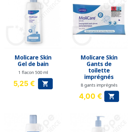
Molicare Skin
Molicare Skin
Gel de bain
Gants de
toilette
1 flacon 500 ml
imprégnés
5,25 €

8 gants imprégnés
Prix
4,00 €

Prix