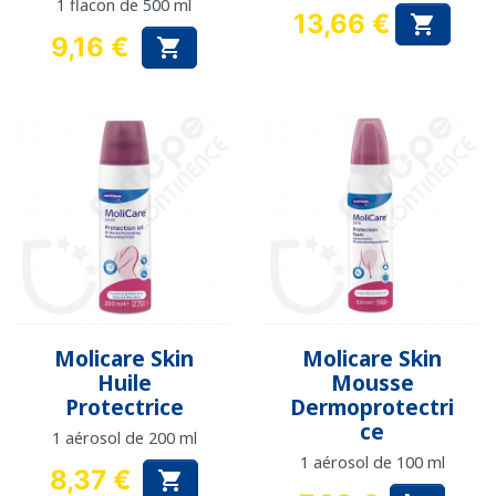
1 flacon de 500 ml
13,66 €

Prix
9,16 €

Prix
Molicare Skin
Molicare Skin
Huile
Mousse
Protectrice
Dermoprotectri
ce
1 aérosol de 200 ml
1 aérosol de 100 ml
8,37 €

Prix