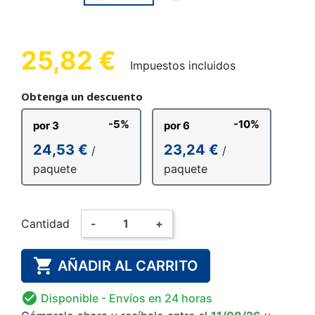
25,82 €
Impuestos incluidos
Obtenga un descuento
-5%
-10%
por 3
por 6
24,53 €
23,24 €
/
/
paquete
paquete
Cantidad
-
+

AÑADIR AL CARRITO

Disponible
- Envíos en 24 horas