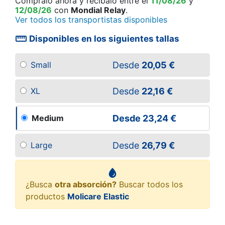
Cómpralo ahora
y recíbalo
entre el
11/08/26
y
12/08/26
con
Mondial Relay
.
Ver todos los transportistas disponibles
straighten
Disponibles en los siguientes tallas
Desde
20,05 €
Small
Desde
22,16 €
XL
Desde
23,24 €
Medium
Desde
26,79 €
Large
¿Busca
otra absorción?
Buscar todos los
productos
Molicare Elastic