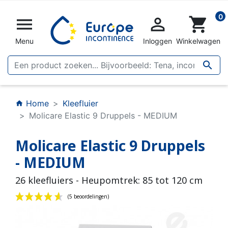
0


shopping_cart
Menu
Inloggen
Winkelwagen

Home
Kleefluier
home
Molicare Elastic 9 Druppels - MEDIUM
Molicare Elastic 9 Druppels
- MEDIUM
26 kleefluiers - Heupomtrek: 85 tot 120 cm