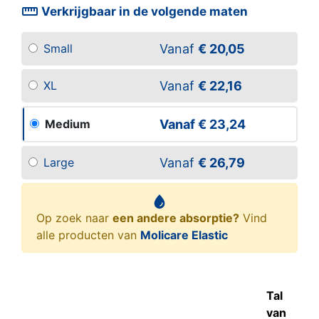
straighten
Verkrijgbaar in de volgende maten
Vanaf
€ 20,05
Small
Vanaf
€ 22,16
XL
Vanaf
€ 23,24
Medium
Vanaf
€ 26,79
Large
Op zoek naar
een andere absorptie?
Vind
alle producten van
Molicare Elastic
Tal
van