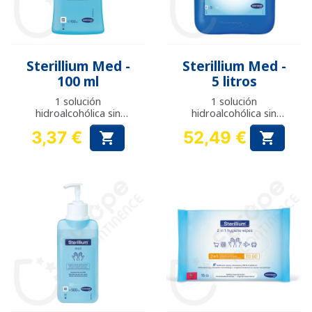
Sterillium Med -
Sterillium Med -
100 ml
5 litros
1 solución
1 solución
hidroalcohólica sin
hidroalcohólica sin
perfume
perfume
3,37 €
52,49 €


Precio
Precio