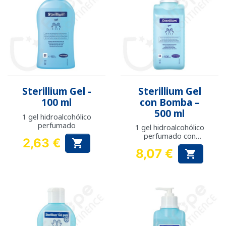
Sterillium Gel -
Sterillium Gel
100 ml
con Bomba –
500 ml
1 gel hidroalcohólico
perfumado
1 gel hidroalcohólico
perfumado con
2,63 €

bomba
Precio
8,07 €

Precio