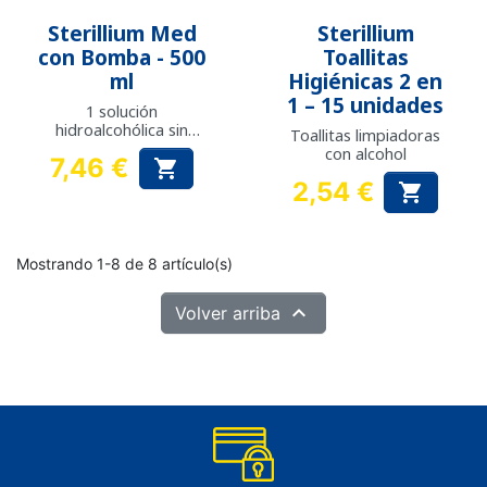
Sterillium Med
Sterillium
con Bomba - 500
Toallitas
ml
Higiénicas 2 en
1 – 15 unidades
1 solución
hidroalcohólica sin
Toallitas limpiadoras
perfume con bomba
con alcohol
7,46 €

Precio
2,54 €

Precio
Mostrando 1-8 de 8 artículo(s)

Volver arriba