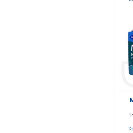
M
1
D