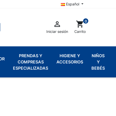
Español
0

shopping_cart
Iniciar sesión
Carrito
PRENDAS Y
HIGIENE Y
NIÑOS
OR
COMPRESAS
ACCESORIOS
Y
ESPECIALIZADAS
BEBÉS