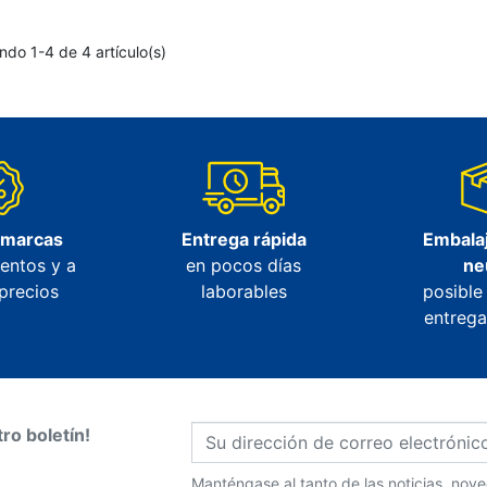
ndo 1-4 de 4 artículo(s)
 marcas
Entrega rápida
Embalaj
entos y a
en pocos días
ne
precios
laborables
posible
entrega
ro boletín!
Manténgase al tanto de las noticias, no