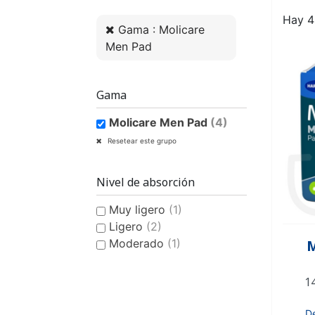
COMPRESA FEMENINA
CULOTE DE PLÁSTICO
HIGIENE Y CUIDADO
PAÑAL
COMPRESA 
CULOTE D
CAMBIO
BAB
CON DISEÑO ANATÓMICO
CON DISEÑO
Hay 4
Gama : Molicare
Men Pad
Gama
Molicare Men Pad
(4)
PAÑAL DE PISCINA PARA
AYUDA A LA
BAÑADOR
BAÑADOR P
QUITAMA
PIJ
Resetear este grupo
CONTINENCIA
NIÑOS
OLO
Nivel de absorción
Muy ligero
(1)
Ligero
(2)
Moderado
(1)
M
HIGIENE Y CUIDADO PARA
1
NIÑOS
D