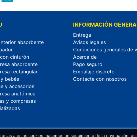
U
INFORMACIÓN GENERA
Entrega
interior absorbente
Avisos legales
pador
Condiciones generales de 
 con cinturón
Acerca de
esa absorbente
Pago seguro
esa rectangular
Embalaje discreto
 y bebés
Contacte con nosotros
ne y accesorios
esa anatómica
as y compresas
ializadas
racias a estas cookies, hacemos un seguimiento de la navegación, actua