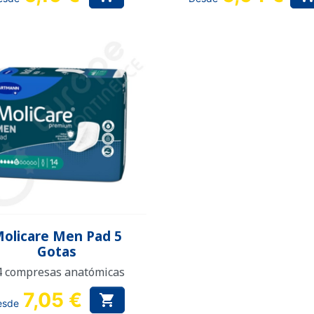
Vista rápida

olicare Men Pad 5
Gotas
4 compresas anatómicas
7,05 €

esde