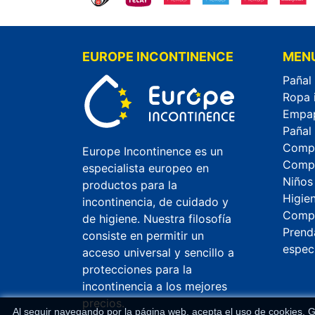
EUROPE INCONTINENCE
MEN
Pañal
Ropa 
Empa
Pañal
Compr
Europe Incontinence es un
Compr
especialista europeo en
Niños
productos para la
Higie
incontinencia, de cuidado y
Compr
de higiene. Nuestra filosofía
Prend
consiste en permitir un
espec
acceso universal y sencillo a
protecciones para la
incontinencia a los mejores
precios.
Al seguir navegando por la página web, acepta el uso de cookies. G