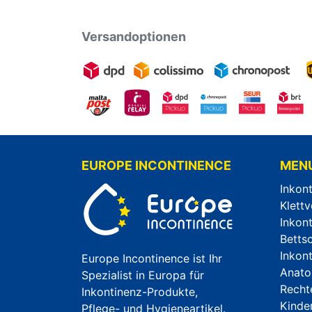
Versandoptionen
EUROPE INCONTINENCE
MEN
Inkon
Klettv
Inkon
Betts
Inkon
Europe Incontinence ist Ihr
Anato
Spezialist in Europa für
Recht
Inkontinenz-Produkte,
Kinde
Pflege- und Hygieneartikel.