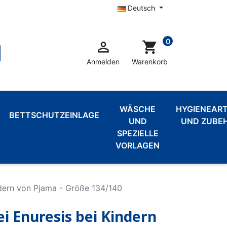
Deutsch
0

shopping_cart
Anmelden
Warenkorb
WÄSCHE
HYGIENEART
BETTSCHUTZEINLAGE
UND
UND ZUBE
SPEZIELLE
VORLAGEN
ndern von Pjama - Größe 134/140
i Enuresis bei Kindern