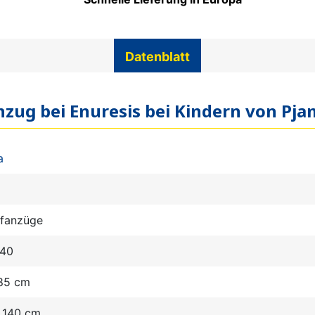
Datenblatt
nzug bei Enuresis bei Kindern von Pja
a
afanzüge
140
 85 cm
- 140 cm