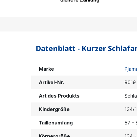
PFLEGEPRODUKTE FÜR
KINDER
Datenblatt - Kurzer Schlafa
Marke
Pjam
Artikel-Nr.
9019
Art des Produkts
Schl
Kindergröße
134/
Taillenumfang
57 -
Körpergröße
134 