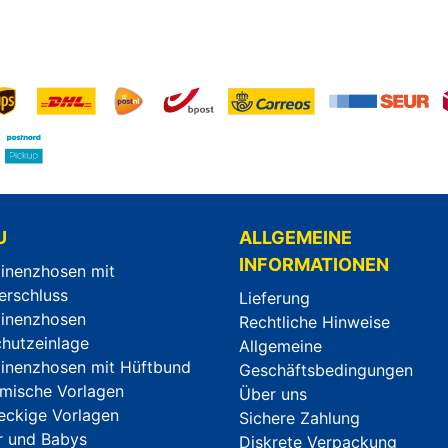
U
ALLGEMEINE
INFORMATIONEN
tinenzhosen mit
erschluss
Lieferung
tinenzhosen
Rechtliche Hinweise
chutzeinlage
Allgemeine
tinenzhosen mit Hüftbund
Geschäftsbedingungen
mische Vorlagen
Über uns
eckige Vorlagen
Sichere Zahlung
r und Babys
Diskrete Verpackung