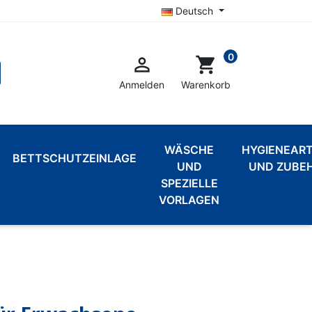
Deutsch
0

shopping_cart
Anmelden
Warenkorb
WÄSCHE
HYGIENEART
BETTSCHUTZEINLAGE
UND
UND ZUBE
SPEZIELLE
VORLAGEN