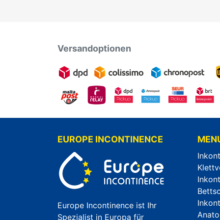
Versandoptionen
EUROPE INCONTINENCE
MEN
Inkon
Klettv
Inkon
Betts
Inkon
Europe Incontinence ist Ihr
Anato
Spezialist in Europa für