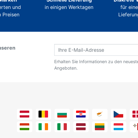
erten und
in einigen Werktagen
für ein
 Preisen
Lieferun
nseren
Erhalten Sie Informationen zu den neues
Angeboten.