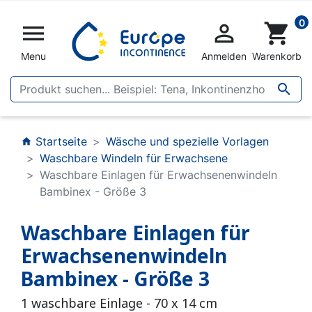
0


shopping_cart
Menu
Anmelden
Warenkorb

Startseite
Wäsche und spezielle Vorlagen
home
Waschbare Windeln für Erwachsene
Waschbare Einlagen für Erwachsenenwindeln
Bambinex - Größe 3
Waschbare Einlagen für
Erwachsenenwindeln
Bambinex - Größe 3
1 waschbare Einlage - 70 x 14 cm