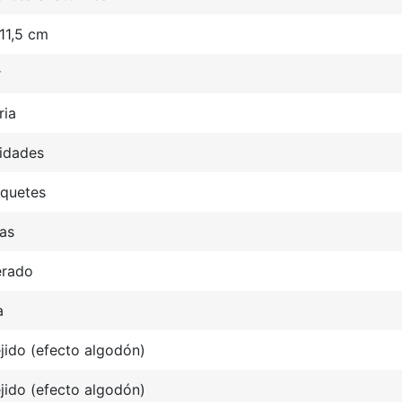
11,5 cm
r
ria
idades
aquetes
as
rado
a
jido (efecto algodón)
jido (efecto algodón)