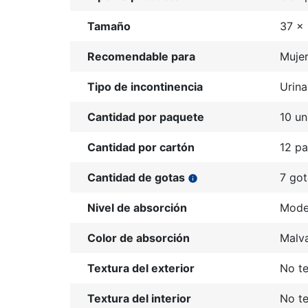
Tamaño
37 x 
Recomendable para
Muje
Tipo de incontinencia
Urina
Cantidad por paquete
10 un
Cantidad por cartón
12 p
Cantidad de gotas
7 got
info
Nivel de absorción
Mode
Color de absorción
Malv
Textura del exterior
No te
Textura del interior
No te