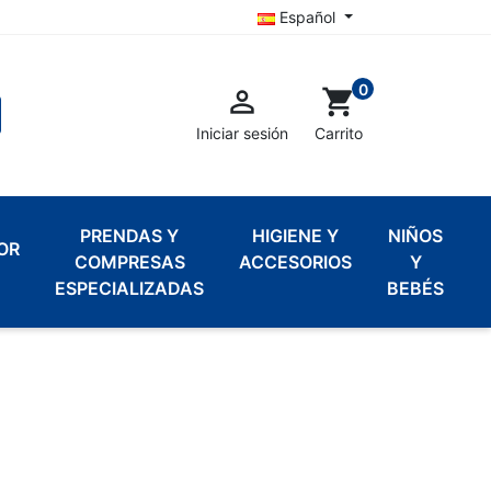
Español
0

shopping_cart
Iniciar sesión
Carrito
PRENDAS Y
HIGIENE Y
NIÑOS
OR
COMPRESAS
ACCESORIOS
Y
ESPECIALIZADAS
BEBÉS