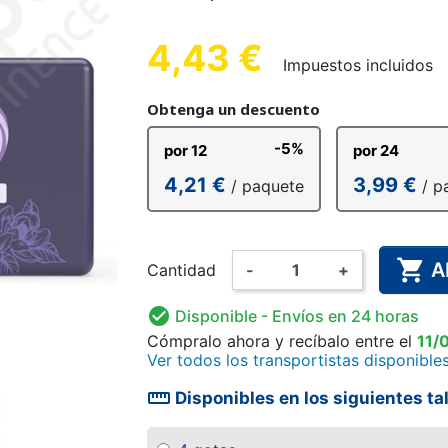
MASCULINA
E ALGODÓN
 FÁCIL
ERO
CULOTE DE PLÁSTICO
ROPA INTERIOR DE
GUANTES DE
ALARMA D
CULOTE D
PAÑAL L
 ANATÓMICO
EXPLORACIÓN
PARA NIÑOS
SUJECIÓN
PARA
AD
4,43 €
Impuestos incluidos
Obtenga un descuento
-5%
por 12
por 24
4,21 €
3,99 €
/ paquete
/ p
ARA NIÑOS
NCHAS Y
AMA
DESINFECCIÓN DE MANOS
PAÑAL LAVABLE PARA
BODY
PIJAMA 
MONO D
COMPL
RES
Y SUPERFICIES
NIÑOS
ALIM

A
Cantidad
-
+

Disponible
- Envíos en 24 horas
Cómpralo ahora
y recíbalo
entre el
11/
Ver todos los transportistas disponible
straighten
Disponibles en los siguientes ta