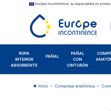
Europe Incontinence, su especialista en protec
ROPA
PAÑAL
COMP
PAÑAL
INTERIOR
CON
ANATÓ
ABSORBENTE
CINTURÓN
Inicio
Compresa anatómica
Comp
home