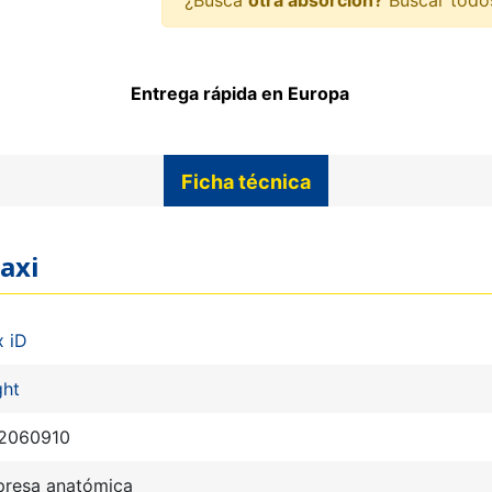
Entrega rápida en Europa
Ficha técnica
Maxi
x iD
ght
2060910
resa anatómica