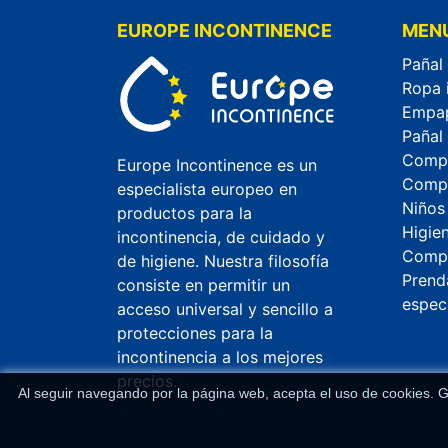
EUROPE INCONTINENCE
MEN
Pañal
Ropa 
Empa
Pañal
Compr
Europe Incontinence es un
Compr
especialista europeo en
Niños
productos para la
Higie
incontinencia, de cuidado y
Compr
de higiene. Nuestra filosofía
Prend
consiste en permitir un
espec
acceso universal y sencillo a
protecciones para la
incontinencia a los mejores
precios.
Al seguir navegando por la página web, acepta el uso de cookies. G