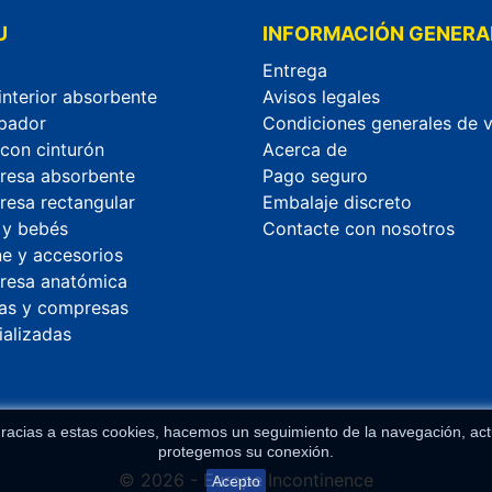
U
INFORMACIÓN GENERA
Entrega
interior absorbente
Avisos legales
pador
Condiciones generales de 
 con cinturón
Acerca de
esa absorbente
Pago seguro
esa rectangular
Embalaje discreto
 y bebés
Contacte con nosotros
ne y accesorios
esa anatómica
as y compresas
ializadas
racias a estas cookies, hacemos un seguimiento de la navegación, actua
protegemos su conexión.
© 2026 - Europe Incontinence
Acepto