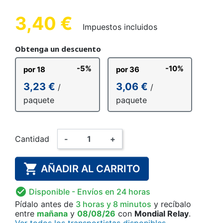
3,40 €
Impuestos incluidos
Obtenga un descuento
-5%
-10%
por 18
por 36
3,23 €
3,06 €
/
/
paquete
paquete
Cantidad
-
+

AÑADIR AL CARRITO

Disponible
- Envíos en 24 horas
Pídalo antes de
3 horas y 8 minutos
y recíbalo
entre
mañana
y
08/08/26
con
Mondial Relay
.