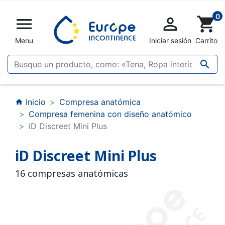
0


shopping_cart
Menu
Iniciar sesión
Carrito

Inicio
Compresa anatómica
home
Compresa femenina con diseño anatómico
iD Discreet Mini Plus
iD Discreet Mini Plus
16 compresas anatómicas