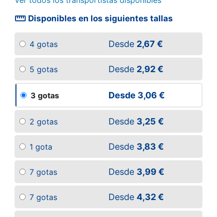
Ver todos los transportistas disponibles
straighten
Disponibles en los siguientes tallas
Desde
2,67 €
4 gotas
Desde
2,92 €
5 gotas
Desde
3,06 €
3 gotas
Desde
3,25 €
2 gotas
Desde
3,83 €
1 gota
Desde
3,99 €
7 gotas
Desde
4,32 €
7 gotas