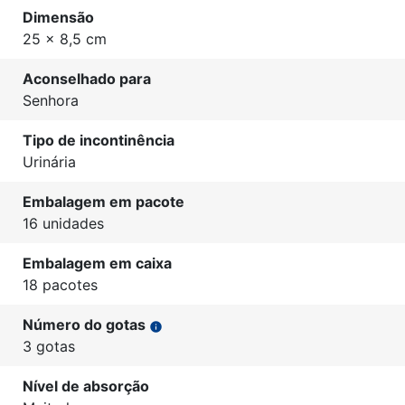
Dimensão
25 x 8,5 cm
Aconselhado para
Senhora
Tipo de incontinência
Urinária
Embalagem em pacote
16 unidades
Embalagem em caixa
18 pacotes
Número do gotas
info
3 gotas
Nível de absorção