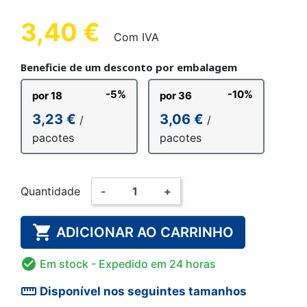
3,40 €
Com IVA
Beneficie de um desconto por embalagem
-5%
-10%
por 18
por 36
3,23 €
3,06 €
/
/
pacotes
pacotes
Quantidade
-
+

ADICIONAR AO CARRINHO

Em stock
- Expedido em 24 horas
straighten
Disponível nos seguintes tamanhos