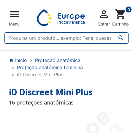
0


shopping_cart
Menu
Entrar
Carrinho

Início
Proteção anatómica
home
Proteção anatómica feminina
iD Discreet Mini Plus
iD Discreet Mini Plus
16 proteções anatómicas