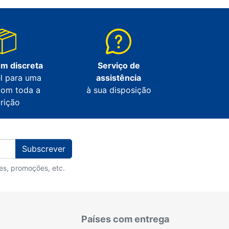
m discreta
Serviço de
l para uma
assistência
com toda a
à sua disposição
crição
Subscrever
des, promoções, etc.
Países com entrega