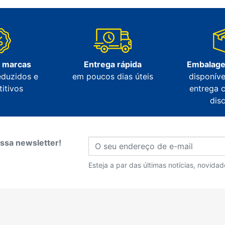
s marcas
Entrega rápida
Embalage
eduzidos e
em poucos dias úteis
disponíve
itivos
entrega 
dis
ssa newsletter!
Esteja a par das últimas notícias, novida