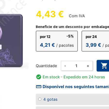
ANATÓMICA
ALGODÃO
 FÁCIL
ETE
CUECA DE FIXAÇÃO
CUECA PLÁSTICA
LUVA DE EXAME
FRALDA LAV
ALARME 
CUECA 
ULINA
CRIANÇA
CRI
4,43 €
Com IVA
Beneficie de um desconto por embalag
-5%
por 12
por 24
AMA
BODY
FATO 
4,21 €
3,99 €
/ pacotes
/ p
NHO CRIANÇA
DOAS E
DESINFECÇÃO DAS MÃOS
FRALDA LAVÁVEL
SUPLEMENT
PIJAMA
RIZANTE
E SUPERFÍCIES
CRIANÇA

Quantidade
-
+

Em stock
- Expedido em 24 horas
straighten
Disponível nos seguintes tama
4 gotas