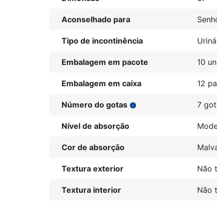
Aconselhado para
Senh
Tipo de incontinência
Uriná
Embalagem em pacote
10 un
Embalagem em caixa
12 p
Número do gotas
7 got
info
Nível de absorção
Mode
Cor de absorção
Malv
Textura exterior
Não t
Textura interior
Não t