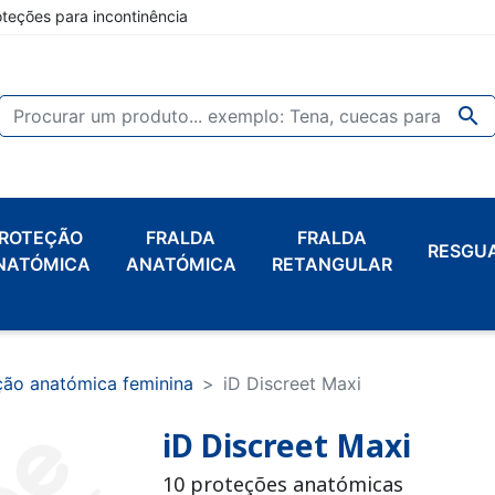
oteções para incontinência

ROTEÇÃO
FRALDA
FRALDA
RESGU
NATÓMICA
ANATÓMICA
RETANGULAR
ção anatómica feminina
iD Discreet Maxi
iD Discreet Maxi
10 proteções anatómicas