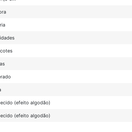
ora
ria
idades
acotes
as
rado
a
ecido (efeito algodão)
ecido (efeito algodão)