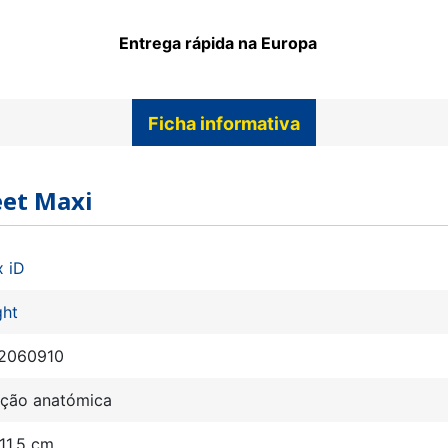
Entrega rápida na Europa
Ficha informativa
eet Maxi
x iD
ght
2060910
eção anatómica
11,5 cm