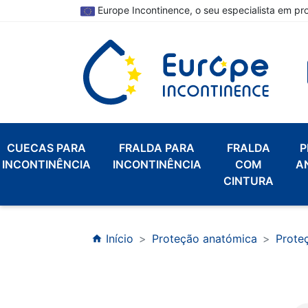
Europe Incontinence, o seu especialista em pr
CUECAS PARA
FRALDA PARA
FRALDA
P
INCONTINÊNCIA
INCONTINÊNCIA
COM
A
CINTURA
Início
Proteção anatómica
Prote
home