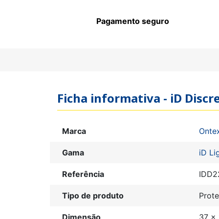
Pagamento seguro
Ficha informativa - iD Discr
Marca
Onte
Gama
iD Li
Referência
IDD2
Tipo de produto
Prot
Dimensão
37 x 