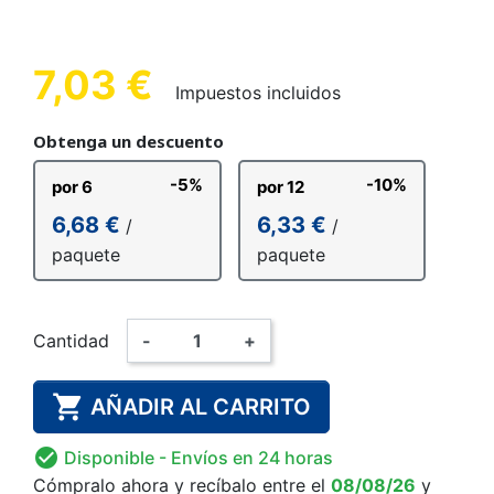
7,03 €
Impuestos incluidos
Obtenga un descuento
-5%
-10%
por 6
por 12
6,68 €
6,33 €
/
/
paquete
paquete
Cantidad
-
+

AÑADIR AL CARRITO

Disponible
- Envíos en 24 horas
Cómpralo ahora
y recíbalo
entre el
08/08/26
y