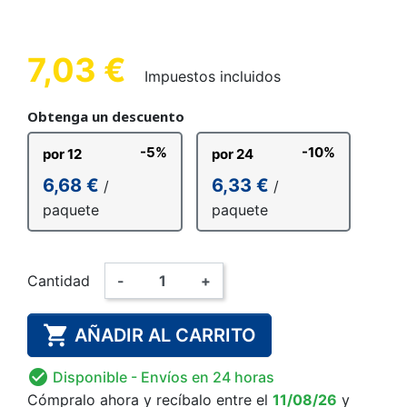
7,03 €
Impuestos incluidos
Obtenga un descuento
-5%
-10%
por 12
por 24
6,68 €
6,33 €
/
/
paquete
paquete
Cantidad
-
+

AÑADIR AL CARRITO

Disponible
- Envíos en 24 horas
Cómpralo ahora
y recíbalo
entre el
11/08/26
y