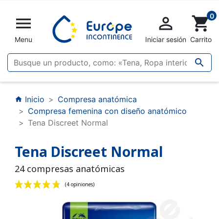
0


shopping_cart
Menu
Iniciar sesión
Carrito

Inicio
Compresa anatómica
home
Compresa femenina con diseño anatómico
Tena Discreet Normal
Tena Discreet Normal
24 compresas anatómicas
(4 opiniones)