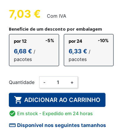
7,03 €
Com IVA
Beneficie de um desconto por embalagem
-5%
-10%
por 12
por 24
6,68 €
6,33 €
/
/
pacotes
pacotes
Quantidade
-
+

ADICIONAR AO CARRINHO

Em stock
- Expedido em 24 horas
straighten
Disponível nos seguintes tamanhos