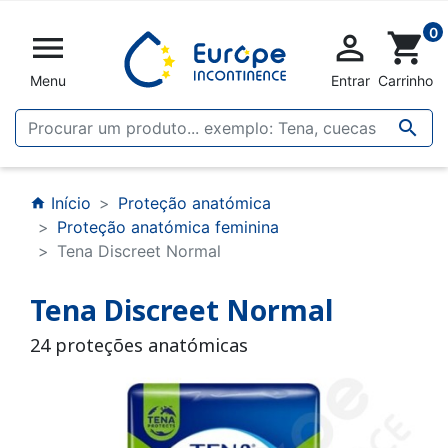
0


shopping_cart
Menu
Entrar
Carrinho

Início
Proteção anatómica
home
Proteção anatómica feminina
Tena Discreet Normal
Tena Discreet Normal
24 proteções anatómicas