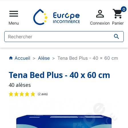
0


shopping_cart
Menu
Connexion
Panier

Accueil
Alèse
Tena Bed Plus - 40 x 60 cm
home
Tena Bed Plus - 40 x 60 cm
40 alèses
(2 avis)