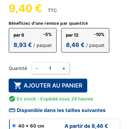
9,40 €
TTC
Bénéficiez d'une remise par quantité
-5%
-10%
par 6
par 12
8,93 €
8,46 €
/ paquet
/ paquet
Quantité
-
+

AJOUTER AU PANIER

En stock
- Expédié sous 24 heures
straighten
Disponible dans les tailles suivantes
A partir de
8,46 €
40 x 60 cm