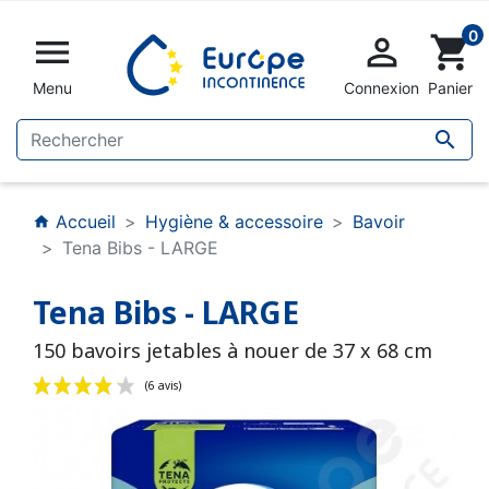
0


shopping_cart
Menu
Connexion
Panier

Accueil
Hygiène & accessoire
Bavoir
home
Tena Bibs - LARGE
Tena Bibs - LARGE
150 bavoirs jetables à nouer de 37 x 68 cm
(6 avis)