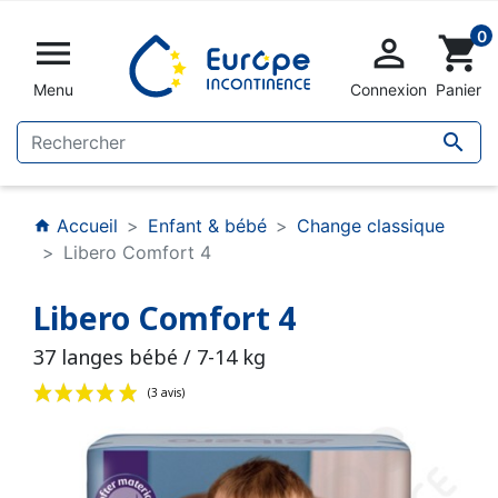
0


shopping_cart
Menu
Connexion
Panier

Accueil
Enfant & bébé
Change classique
home
Libero Comfort 4
Libero Comfort 4
37 langes bébé / 7-14 kg
(3 avis)