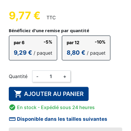
9,77 €
TTC
Bénéficiez d'une remise par quantité
-5%
-10%
par 6
par 12
9,29 €
8,80 €
/ paquet
/ paquet
Quantité
-
+

AJOUTER AU PANIER

En stock
- Expédié sous 24 heures
straighten
Disponible dans les tailles suivantes