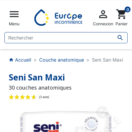
0


shopping_cart
Menu
Connexion
Panier

Accueil
Couche anatomique
Seni San Maxi
home
Seni San Maxi
30 couches anatomiques
(3 avis)