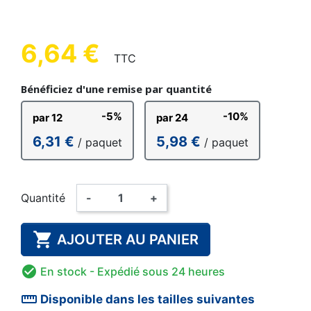
6,64 €
TTC
Bénéficiez d'une remise par quantité
-5%
-10%
par 12
par 24
6,31 €
5,98 €
/ paquet
/ paquet
Quantité
-
+

AJOUTER AU PANIER

En stock
- Expédié sous 24 heures
straighten
Disponible dans les tailles suivantes