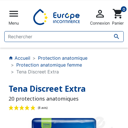
0


shopping_cart
Menu
Connexion
Panier

Accueil
Protection anatomique
home
Protection anatomique femme
Tena Discreet Extra
Tena Discreet Extra
20 protections anatomiques
(8 avis)