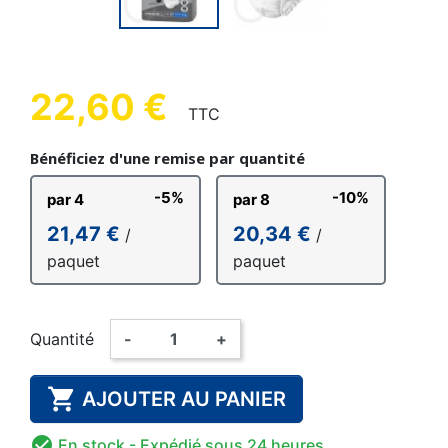
22,60 €
TTC
Bénéficiez d'une remise par quantité
-5%
-10%
par 4
par 8
21,47 €
20,34 €
/
/
paquet
paquet
Quantité
-
+

AJOUTER AU PANIER

En stock
- Expédié sous 24 heures