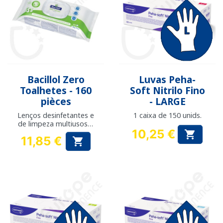
Bacillol Zero
Luvas Peha-
Toalhetes - 160
Soft Nitrilo Fino
pièces
- LARGE
Lenços desinfetantes e
1 caixa de 150 unids.
de limpeza multiusos e
10,25 €
duráveis

11,85 €
Preço

Preço