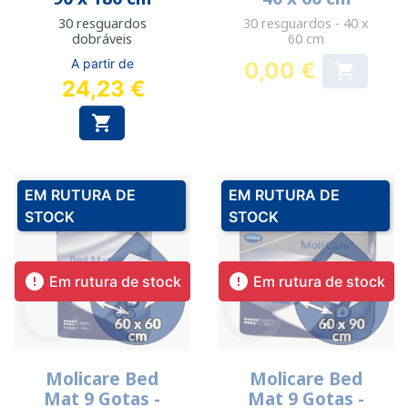
30 resguardos
30 resguardos - 40 x
dobráveis
60 cm
A partir de
0,00 €

Preço
24,23 €

EM RUTURA DE
EM RUTURA DE
STOCK
STOCK


Em rutura de stock
Em rutura de stock
Molicare Bed
Molicare Bed
Mat 9 Gotas -
Mat 9 Gotas -