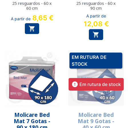
25 resguardos - 60 x
25 resguardos - 60 x
60 cm
90 cm
A partir de
8,65 €
A partir de
12,08 €


EM RUTURA DE
STOCK

Em rutura de stock
Molicare Bed
Molicare Bed
Mat 7 Gotas -
Mat 9 Gotas -
90 x 180 cm
40 x 60 cm