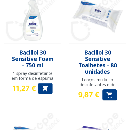
Bacillol 30
Bacillol 30
Sensitive Foam
Sensitive
- 750 ml
Toalhetes - 80
unidades
1 spray desinfetante
em forma de espuma
Lenços multiuso
desinfetantes e de
11,27 €

limpeza
Preço
9,87 €

Preço