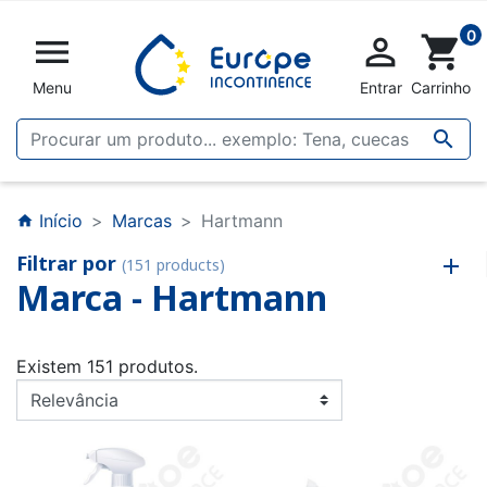
0


shopping_cart
Menu
Entrar
Carrinho

Início
Marcas
Hartmann
home
Filtrar por
(151 products)
Marca - Hartmann
Existem 151 produtos.