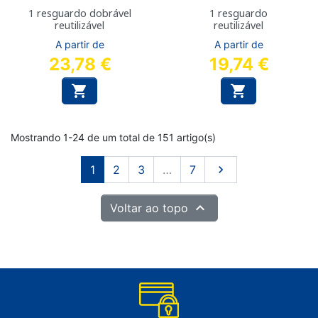
1 resguardo dobrável
1 resguardo
reutilizável
reutilizável
A partir de
A partir de
23,78 €
19,74 €


Mostrando 1-24 de um total de 151 artigo(s)
Próximo
1
2
3
…
7


Voltar ao topo