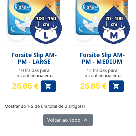
Forsite Slip AM-
Forsite Slip AM-
PM - LARGE
PM - MEDIUM
10 fraldas para
12 fraldas para
incontinência em
incontinência em
plástico - Medida de
plástico - Medida de
25,65 €
25,65 €


anca: 100 a 150 cm
anca: 70 a 100 cm
Preço
Preço
Mostrando 1-2 de um total de 2 artigo(s)

Voltar ao topo