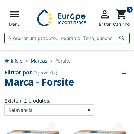
0


shopping_cart
Menu
Entrar
Carrinho

Início
Marcas
Forsite
home
Filtrar por
(2 products)
Marca - Forsite
Existem 2 produtos.