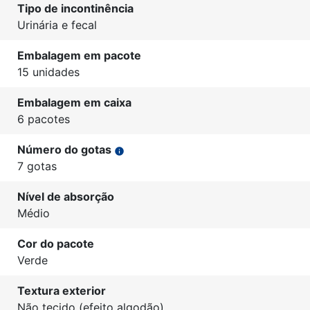
Tipo de incontinência
Urinária e fecal
Embalagem em pacote
15 unidades
Embalagem em caixa
6 pacotes
Número do gotas
info
7 gotas
Nível de absorção
Médio
Cor do pacote
Verde
Textura exterior
Não tecido (efeito algodão)