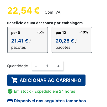
22,54 €
Com IVA
Beneficie de um desconto por embalagem
-5%
-10%
por 6
por 12
21,41 €
20,28 €
/
/
pacotes
pacotes
Quantidade
-
+

ADICIONAR AO CARRINHO

Em stock
- Expedido em 24 horas
straighten
Disponível nos seguintes tamanhos