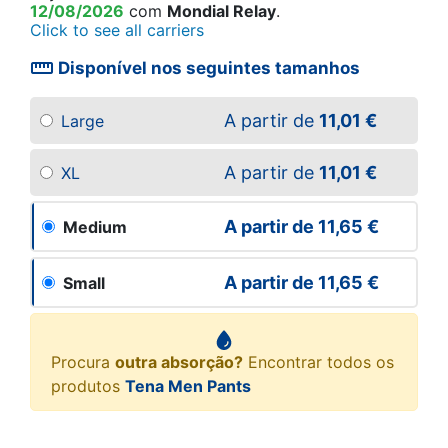
12/08/2026
com
Mondial Relay
.
Click to see all carriers
straighten
Disponível nos seguintes tamanhos
A partir de
11,01 €
Large
A partir de
11,01 €
XL
A partir de
11,65 €
Medium
A partir de
11,65 €
Small
Procura
outra absorção?
Encontrar todos os
produtos
Tena Men Pants