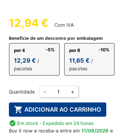
12,94 €
Com IVA
Beneficie de um desconto por embalagem
-5%
-10%
por 4
por 8
12,29 €
11,65 €
/
/
pacotes
pacotes
Quantidade
-
+

ADICIONAR AO CARRINHO

Em stock
- Expedido em 24 horas
Buy it now
e receba-a
entre em
11/08/2026
e