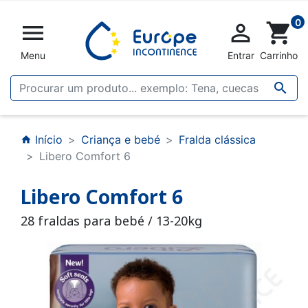
0


shopping_cart
Menu
Entrar
Carrinho

Início
Criança e bebé
Fralda clássica
home
Libero Comfort 6
Libero Comfort 6
28 fraldas para bebé / 13-20kg