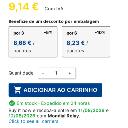
9,14 €
Com IVA
Beneficie de um desconto por embalagem
-5%
-10%
por 3
por 6
8,68 €
8,23 €
/
/
pacotes
pacotes
Quantidade
-
+

ADICIONAR AO CARRINHO

Em stock
- Expedido em 24 horas
Buy it now
e receba-a
entre em
11/08/2026
e
12/08/2026
com
Mondial Relay
.
Click to see all carriers