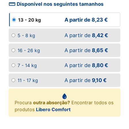
straighten
Disponível nos seguintes tamanhos
A partir de
8,23 €
13 - 20 kg
A partir de
8,42 €
5 - 8 kg
A partir de
8,65 €
16 - 26 kg
A partir de
8,80 €
7 - 14 kg
A partir de
9,10 €
11 - 17 kg
Procura
outra absorção?
Encontrar todos os
produtos
Libero Comfort