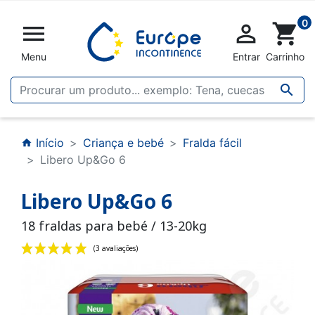
0


shopping_cart
Menu
Entrar
Carrinho

Início
Criança e bebé
Fralda fácil
home
Libero Up&Go 6
Libero Up&Go 6
18 fraldas para bebé / 13-20kg
(3 avaliações)