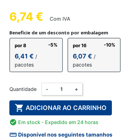
6,74 €
Com IVA
Beneficie de um desconto por embalagem
-5%
-10%
por 8
por 16
6,41 €
6,07 €
/
/
pacotes
pacotes
Quantidade
-
+

ADICIONAR AO CARRINHO

Em stock
- Expedido em 24 horas
straighten
Disponível nos seguintes tamanhos