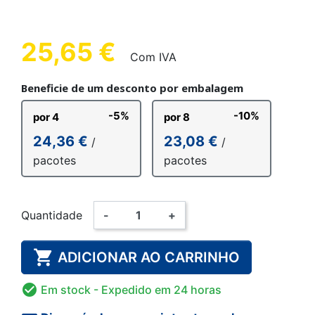
25,65 €
Com IVA
Beneficie de um desconto por embalagem
-5%
-10%
por 4
por 8
24,36 €
23,08 €
/
/
pacotes
pacotes
Quantidade
-
+

ADICIONAR AO CARRINHO

Em stock
- Expedido em 24 horas