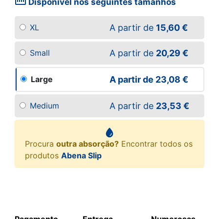
straighten
Disponível nos seguintes tamanhos
A partir de
15,60 €
XL
A partir de
20,29 €
Small
A partir de
23,08 €
Large
A partir de
23,53 €
Medium
Procura
outra absorção?
Encontrar todos os
produtos
Abena Slip
Pagamento
Entrega
Numerosas