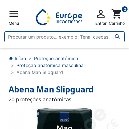
0


shopping_cart
Menu
Entrar
Carrinho

Início
Proteção anatómica
home
Proteção anatómica masculina
Abena Man Slipguard
Abena Man Slipguard
20 proteções anatómicas