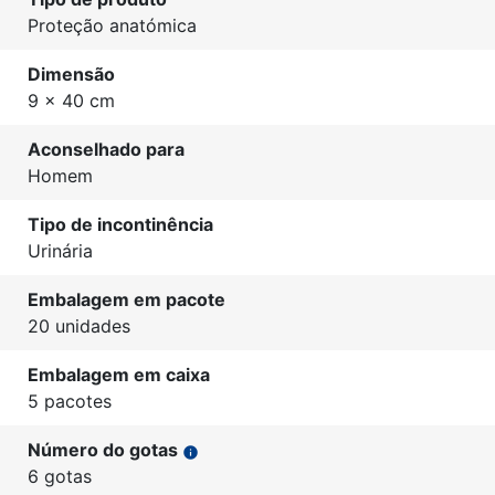
Proteção anatómica
Dimensão
9 x 40 cm
Aconselhado para
Homem
Tipo de incontinência
Urinária
Embalagem em pacote
20 unidades
Embalagem em caixa
5 pacotes
Número do gotas
info
6 gotas