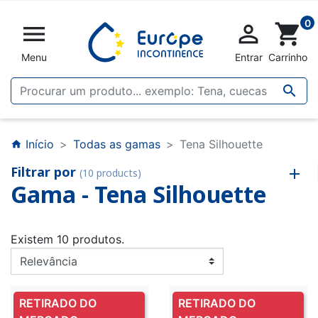
0


shopping_cart
Menu
Entrar
Carrinho

Início
Todas as gamas
Tena Silhouette
home
Filtrar por
(10 products)
Gama - Tena Silhouette
Existem 10 produtos.
RETIRADO DO
RETIRADO DO