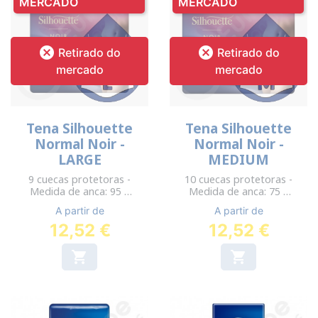
MERCADO
MERCADO


Retirado do
Retirado do
mercado
mercado
Tena Silhouette
Tena Silhouette
Normal Noir -
Normal Noir -
LARGE
MEDIUM
9 cuecas protetoras -
10 cuecas protetoras -
Medida de anca: 95 a
Medida de anca: 75 a
125 cm
100 cm
A partir de
A partir de
12,52 €
12,52 €

