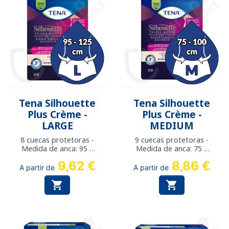
Tena Silhouette
Tena Silhouette
Plus Crème -
Plus Crème -
LARGE
MEDIUM
8 cuecas protetoras -
9 cuecas protetoras -
Medida de anca: 95 a
Medida de anca: 75 a
125 cm
100 cm
9,62 €
8,86 €
A partir de
A partir de

