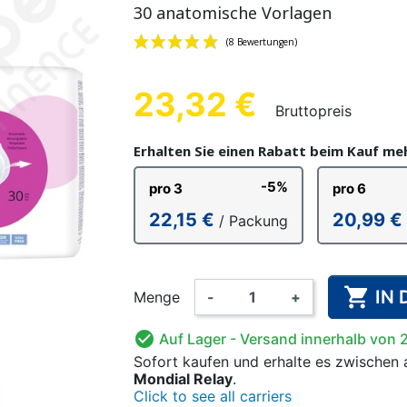
30 anatomische Vorlagen
E EINLAGEN
LL-SLIP
LHOSEN
CHEN
PVC-UNTERHOSEN FÜR
EINMALHANDSCHUHE
FIXIERHOSEN
BAUMWOLL-
WASCHBAR
BETTN
ÄNNER
KINDER
FÜR ER
ALARM
FÜR 
23,32 €
Bruttopreis
(8 Bewertung
Erhalten Sie einen Rabatt beim Kauf m
-5%
pro 3
pro 6
 FÜR KINDER
FERNER UND
ANZÜGE
WASCHBARE WINDELN
HÄNDE- UND
BODY
NAHRUNGSE
KINDERSC
OVE
22,15 €
20,99 €
/ Packung
RISCHER
FLÄCHENDESINFEKTION
FÜR KINDER

IN
Menge
-
+

Auf Lager
- Versand innerhalb von 
Sofort kaufen
und erhalte es
zwischen
Mondial Relay
.
Click to see all carriers