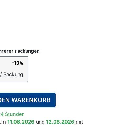
UNTERHOSEN
E WINDELN
ÄSSEN-
SCHWIMMWINDELN
TRAINERHÖSCHEN
WINDELEIMER
WACHSENE
SYSTEM
KINDER
en)
ehrerer Packungen
-10%
RGÄNZUNGSMITTEL
HLAFANZÜGE
RALLS
RUTSCHFESTE SOCKEN
BETTNÄSSEN-
/ Packung
ALARMSYSTEM FÜR
KINDER
 DEN WARENKORB
24 Stunden
 am
11.08.2026
und
12.08.2026
mit