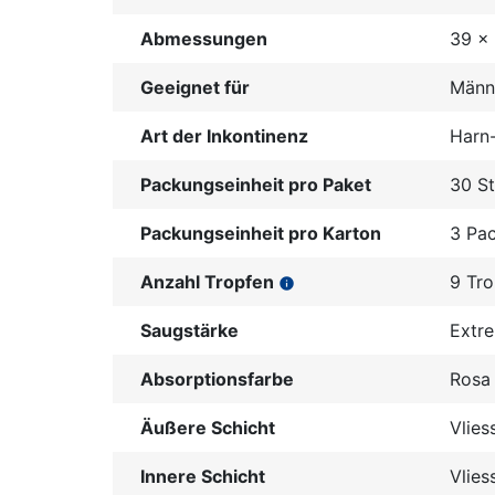
Abmessungen
39 x
Geeignet für
Männ
Art der Inkontinenz
Harn-
Packungseinheit pro Paket
30 S
Packungseinheit pro Karton
3 Pa
Anzahl Tropfen
9 Tr
info
Saugstärke
Extre
Absorptionsfarbe
Rosa
Äußere Schicht
Vlies
Innere Schicht
Vlies