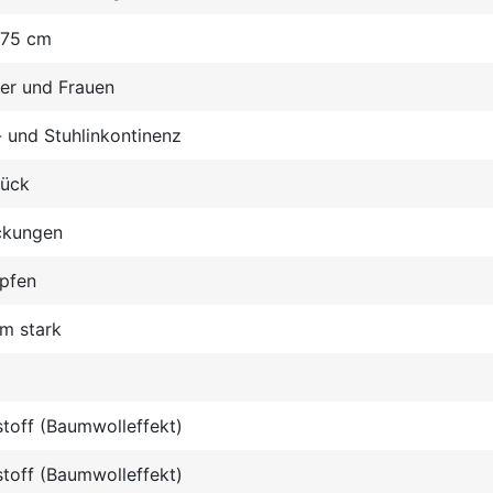
 75 cm
er und Frauen
 und Stuhlinkontinenz
tück
ckungen
opfen
m stark
stoff (Baumwolleffekt)
stoff (Baumwolleffekt)