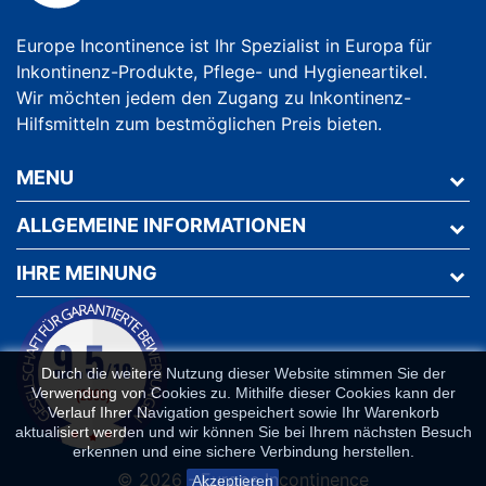
Europe Incontinence ist Ihr Spezialist in Europa für
Inkontinenz-Produkte, Pflege- und Hygieneartikel.
Wir möchten jedem den Zugang zu Inkontinenz-
Hilfsmitteln zum bestmöglichen Preis bieten.
MENU
ALLGEMEINE INFORMATIONEN
IHRE MEINUNG
Durch die weitere Nutzung dieser Website stimmen Sie der
Verwendung von Cookies zu. Mithilfe dieser Cookies kann der
Verlauf Ihrer Navigation gespeichert sowie Ihr Warenkorb
aktualisiert werden und wir können Sie bei Ihrem nächsten Besuch
erkennen und eine sichere Verbindung herstellen.
© 2026 - Europe Incontinence
Akzeptieren