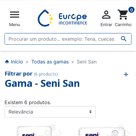
0


shopping_cart
Menu
Entrar
Carrinho

Início
Todas as gamas
Seni San
home
Filtrar por
(6 products)
Gama - Seni San
Existem 6 produtos.