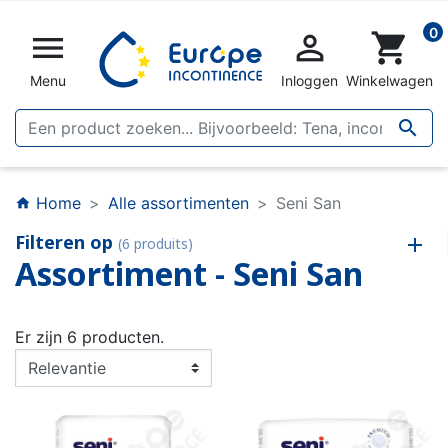
0


shopping_cart
Menu
Inloggen
Winkelwagen

Home
Alle assortimenten
Seni San
home
Filteren op
(6 produits)
Assortiment - Seni San
Er zijn 6 producten.