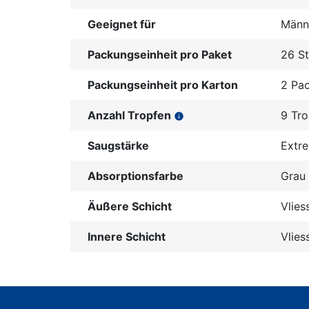
Geeignet für
Männ
Packungseinheit pro Paket
26 S
Packungseinheit pro Karton
2 Pa
Anzahl Tropfen
9 Tr
info
Saugstärke
Extre
Absorptionsfarbe
Grau
Äußere Schicht
Vlies
Innere Schicht
Vlies