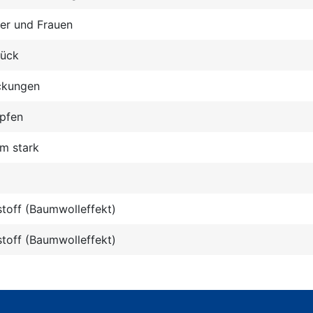
er und Frauen
tück
ckungen
opfen
m stark
stoff (Baumwolleffekt)
stoff (Baumwolleffekt)