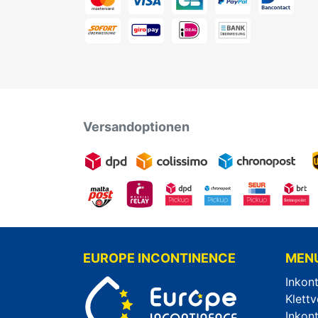
Versandoptionen
EUROPE INCONTINENCE
MEN
Inkon
Klettv
Inkon