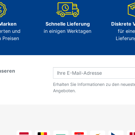
 Marken
Schnelle Lieferung
Diskrete 
erten und
in einigen Werktagen
für ein
 Preisen
Lieferun
nseren
Erhalten Sie Informationen zu den neues
Angeboten.