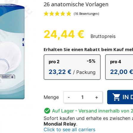
26 anatomische Vorlagen
E EINLAGEN
LL-SLIP
LHOSEN
CHEN
PVC-UNTERHOSEN FÜR
EINMALHANDSCHUHE
FIXIERHOSEN
BAUMWOLL-
WASCHBAR
BETTN
ÄNNER
KINDER
FÜR ER
ALARM
FÜR 
24,44 €
Bruttopreis
(16 Bewertun
Erhalten Sie einen Rabatt beim Kauf m
-5%
pro 2
pro 4
 FÜR KINDER
FERNER UND
ANZÜGE
WASCHBARE WINDELN
HÄNDE- UND
BODY
NAHRUNGSE
KINDERSC
OVE
23,22 €
22,00 
/ Packung
RISCHER
FLÄCHENDESINFEKTION
FÜR KINDER

IN
Menge
-
+

Auf Lager
- Versand innerhalb von 
Sofort kaufen
und erhalte es
zwischen
Mondial Relay
.
Click to see all carriers