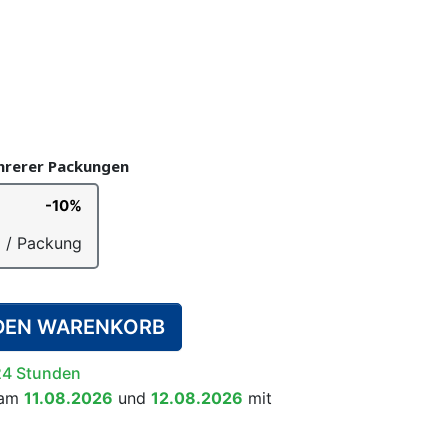
UNTERHOSEN
E WINDELN
ÄSSEN-
SCHWIMMWINDELN
TRAINERHÖSCHEN
WINDELEIMER
WACHSENE
SYSTEM
KINDER
gen)
ehrerer Packungen
-10%
RGÄNZUNGSMITTEL
HLAFANZÜGE
RALLS
RUTSCHFESTE SOCKEN
BETTNÄSSEN-
€
/ Packung
ALARMSYSTEM FÜR
KINDER
 DEN WARENKORB
24 Stunden
 am
11.08.2026
und
12.08.2026
mit