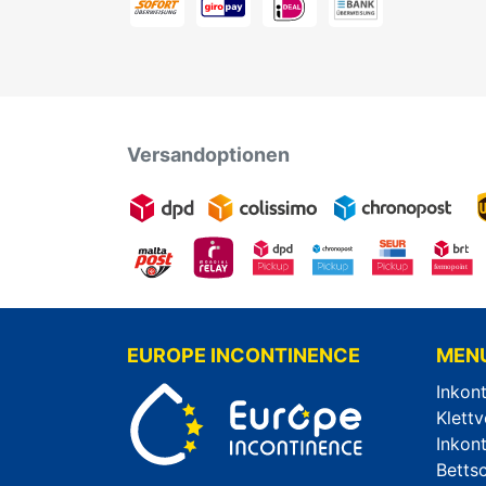
Versandoptionen
EUROPE INCONTINENCE
MEN
Inkon
Klettv
Inkon
Betts