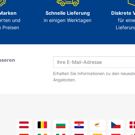
 Marken
Schnelle Lieferung
Diskrete 
erten und
in einigen Werktagen
für ein
 Preisen
Lieferun
nseren
Erhalten Sie Informationen zu den neues
Angeboten.