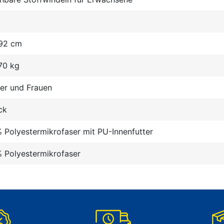
 92 cm
70 kg
er und Frauen
ck
 Polyestermikrofaser mit PU-Innenfutter
 Polyestermikrofaser