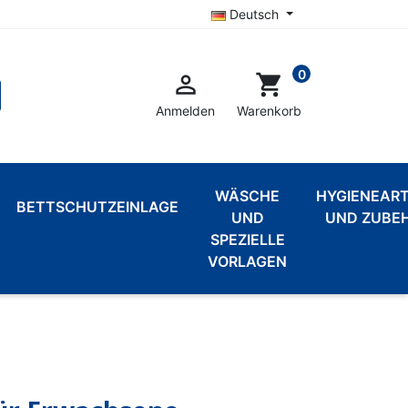
Deutsch
0

shopping_cart
Anmelden
Warenkorb
WÄSCHE
HYGIENEART
BETTSCHUTZEINLAGE
UND
UND ZUBE
SPEZIELLE
VORLAGEN