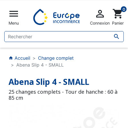
0


shopping_cart
Menu
Connexion
Panier

Accueil
Change complet
home
Abena Slip 4 - SMALL
Abena Slip 4 - SMALL
25 changes complets - Tour de hanche : 60 à
85 cm