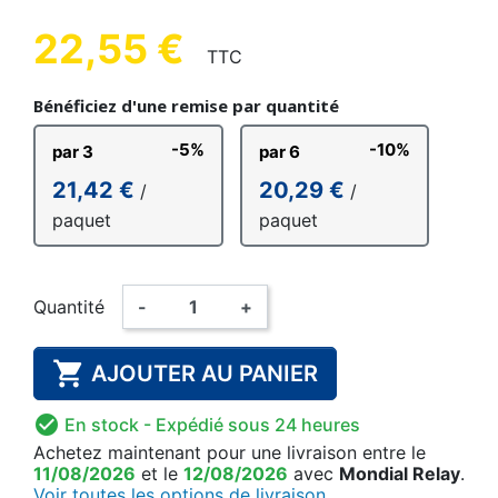
22,55 €
TTC
Bénéficiez d'une remise par quantité
-5%
-10%
par 3
par 6
21,42 €
20,29 €
/
/
paquet
paquet
Quantité
-
+

AJOUTER AU PANIER

En stock
- Expédié sous 24 heures
Achetez maintenant
pour une livraison
entre le
11/08/2026
et le
12/08/2026
avec
Mondial Relay
.
Voir toutes les options de livraison