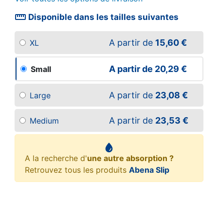
straighten
Disponible dans les tailles suivantes
A partir de
15,60 €
XL
A partir de
20,29 €
Small
A partir de
23,08 €
Large
A partir de
23,53 €
Medium
A la recherche d'
une autre absorption ?
Retrouvez tous les produits
Abena Slip