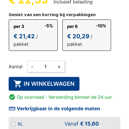
Inclusief belasting
Geniet van een korting bij verpakkingen
-5%
-10%
per 3
per 6
€ 21,42
€ 20,29
/
/
pakket
pakket
Aantal
-
+

IN WINKELWAGEN

Op voorraad
- Verzending binnen de 24 uur
straighten
Verkrijgbaar in de volgende maten
Vanaf
€ 15,60
XL