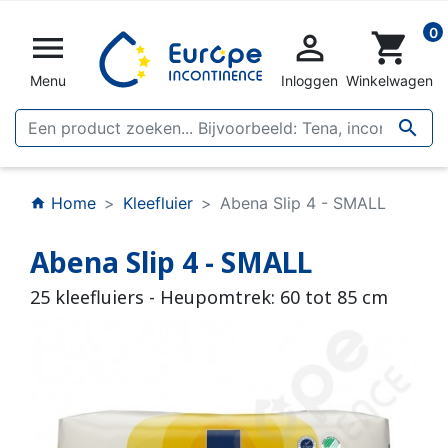
0


shopping_cart
Menu
Inloggen
Winkelwagen

Home
Kleefluier
Abena Slip 4 - SMALL
home
Abena Slip 4 - SMALL
25 kleefluiers - Heupomtrek: 60 tot 85 cm