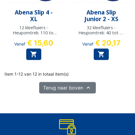
Abena Slip 4 -
Abena Slip
XL
Junior 2 - XS
12 kleefluiers -
32 kleefluiers -
Heupomtrek: 110 tot
Heupomtrek: 40 tot 60
170 cm
cm
€ 15,60
€ 20,17
Vanaf
Vanaf


Item 1-12 van 12 in totaal item(s)

Terug naar boven