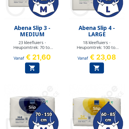
Abena Slip 3 -
Abena Slip 4 -
MEDIUM
LARGE
23 kleefluiers -
18 kleefluiers -
Heupomtrek: 70 tot
Heupomtrek: 100 tot
110 cm
150 cm
€ 21,60
€ 23,08
Vanaf
Vanaf

