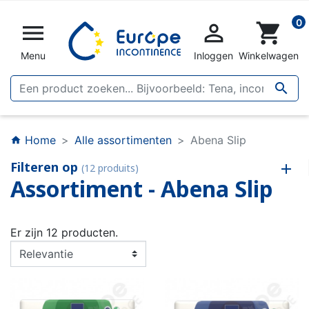
0


shopping_cart
Menu
Inloggen
Winkelwagen

Home
Alle assortimenten
Abena Slip
home
Filteren op
(12 produits)
Assortiment - Abena Slip
Er zijn 12 producten.