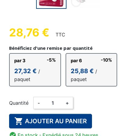
28,76 €
TTC
Bénéficiez d'une remise par quantité
-5%
-10%
par 3
par 6
27,32 €
25,88 €
/
/
paquet
paquet
Quantité
-
+

AJOUTER AU PANIER

En stock
- Expédié sous 24 heures