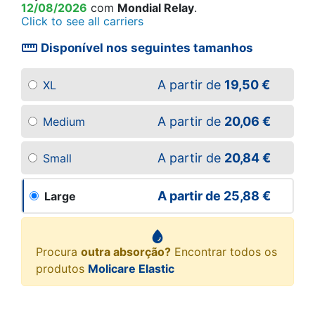
12/08/2026
com
Mondial Relay
.
Click to see all carriers
straighten
Disponível nos seguintes tamanhos
A partir de
19,50 €
XL
A partir de
20,06 €
Medium
A partir de
20,84 €
Small
A partir de
25,88 €
Large
Procura
outra absorção?
Encontrar todos os
produtos
Molicare Elastic