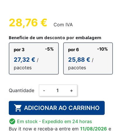
28,76 €
Com IVA
Beneficie de um desconto por embalagem
-5%
-10%
por 3
por 6
27,32 €
25,88 €
/
/
pacotes
pacotes
Quantidade
-
+

ADICIONAR AO CARRINHO

Em stock
- Expedido em 24 horas
Buy it now
e receba-a
entre em
11/08/2026
e