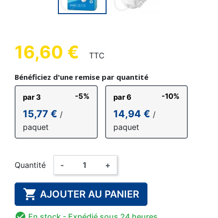
16,60 €
TTC
Bénéficiez d'une remise par quantité
-5%
-10%
par 3
par 6
15,77 €
14,94 €
/
/
paquet
paquet
Quantité
-
+

AJOUTER AU PANIER

En stock
- Expédié sous 24 heures