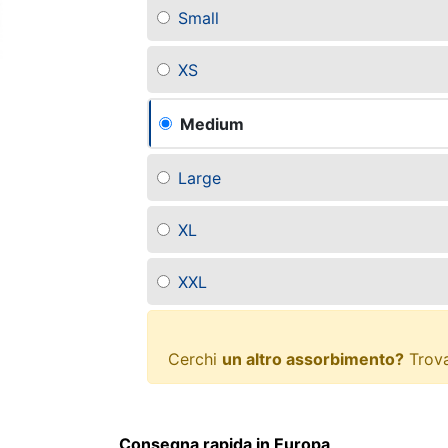
Small
XS
Medium
Large
XL
XXL
Cerchi
un altro assorbimento?
Trova
Consegna rapida in Europa