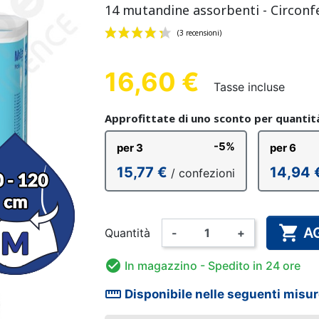
14 mutandine assorbenti - Circonfe
 ANATOMICO
 IN COTONE
LINO A
GLINO
MUTANDINA DI FISSAGGIO
MUTANDINA IN PLASTICA
GUANTO SANITARIO
MUTANDINA
PANNOLIN
ALLARME
NDINA
MO
BAMBINO
BAM
AD
16,60 €
Tasse incluse
(3 recensioni)
Approfittate di uno sconto per quantit
-5%
per 3
per 6
DA BAGNO
ATORE ED
AMA
DISINFEZIONE DELLE MANI
PANNOLINO LAVABILE
BODY
PIGIAM
INTEG
T
15,77 €
14,94 
/ confezioni
-ODORI
BINO
E DELLE SUPERFICI
BAMBINO
ALIM

A
Quantità
-
+

In magazzino
- Spedito in 24 ore
straighten
Disponibile nelle seguenti misur