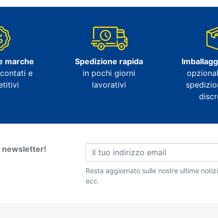
e marche
Spedizione rapida
Imballagg
contati e
in pochi giorni
opzional
itivi
lavorativi
spedizio
disc
ra newsletter!
Resta aggiornato sulle nostre ultime notiz
ecc.