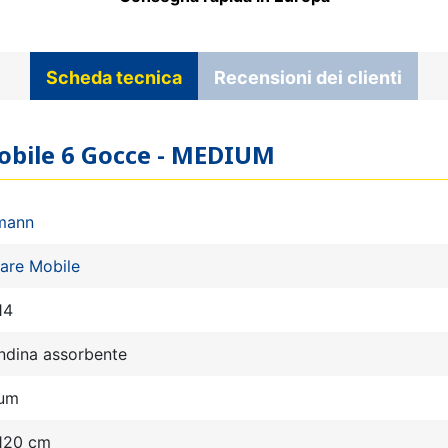
Scheda tecnica
Recensioni dei clienti
Mobile 6 Gocce - MEDIUM
mann
are Mobile
14
ndina assorbente
um
 120 cm