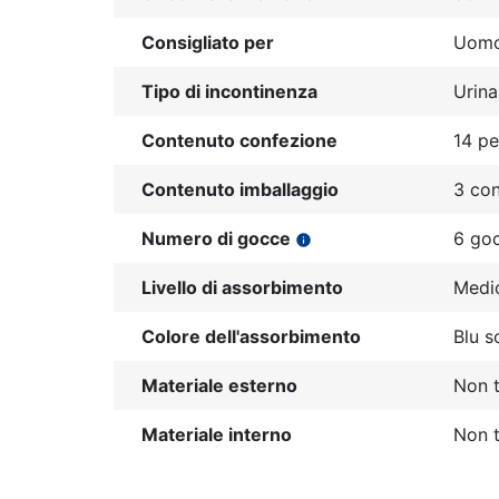
Consigliato per
Uomo
Tipo di incontinenza
Urina
Contenuto confezione
14 pe
Contenuto imballaggio
3 con
Numero di gocce
6 go
info
Livello di assorbimento
Medi
Colore dell'assorbimento
Blu s
Materiale esterno
Non t
Materiale interno
Non t