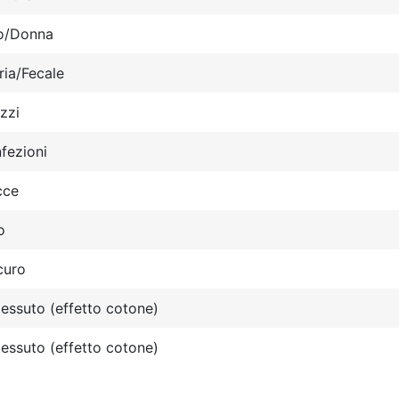
/Donna
ria/Fecale
zzi
fezioni
cce
o
curo
essuto (effetto cotone)
essuto (effetto cotone)