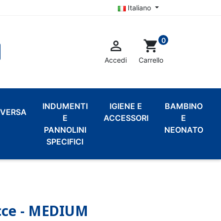
Italiano
0

shopping_cart
Accedi
Carrello
INDUMENTI
IGIENE E
BAMBINO
VERSA
E
ACCESSORI
E
PANNOLINI
NEONATO
SPECIFICI
cce - MEDIUM