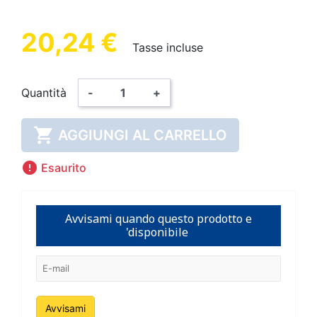
20,24 €
Tasse incluse
Quantità
-
+

AGGIUNGI AL CARRELLO

Esaurito
Avvisami quando questo prodotto e
'disponibile
Avvisami