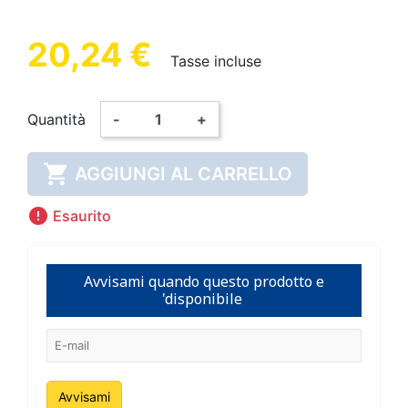
20,24 €
Tasse incluse
Quantità
-
+

AGGIUNGI AL CARRELLO

Esaurito
Avvisami quando questo prodotto e
'disponibile
Avvisami