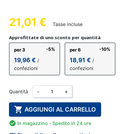
21,01 €
Tasse incluse
Approfittate di uno sconto per quantità
-5%
-10%
per 3
per 6
19,96 €
18,91 €
/
/
confezioni
confezioni
Quantità
-
+

AGGIUNGI AL CARRELLO

In magazzino
- Spedito in 24 ore