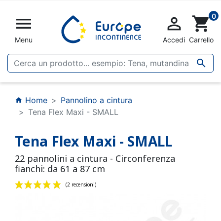
0


shopping_cart
Menu
Accedi
Carrello

Home
Pannolino a cintura
home
Tena Flex Maxi - SMALL
Tena Flex Maxi - SMALL
22 pannolini a cintura - Circonferenza
fianchi: da 61 a 87 cm
(2 recensioni)