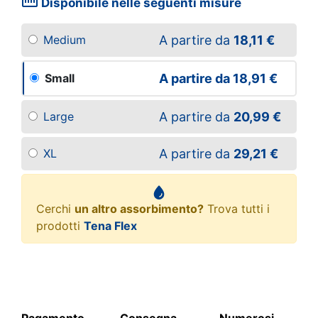
straighten
Disponibile nelle seguenti misure
A partire da
18,11 €
Medium
A partire da
18,91 €
Small
A partire da
20,99 €
Large
A partire da
29,21 €
XL
Cerchi
un altro assorbimento?
Trova tutti i
prodotti
Tena Flex
Pagamento
Consegna
Numerosi